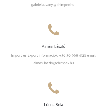
gabriella.ivanyi@chimpex.hu
Almási László
Import és Export információk: +36 30 968 4123 email:
almasi.laszlo@chimpex.hu
Lőrinc Béla