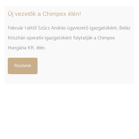
Új vezetők a Chimpex élén!
Február 1-jétől Szűcs András ügyvezető igazgatóként, Beláz
Krisztián operatív igazgatóként folytatják a Chimpex
Hungária Kft. élén.
Részletek